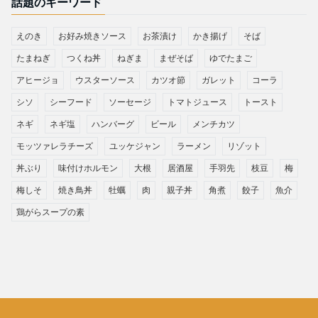
話題のキーワード
えのき
お好み焼きソース
お茶漬け
かき揚げ
そば
たまねぎ
つくね丼
ねぎま
まぜそば
ゆでたまご
アヒージョ
ウスターソース
カツオ節
ガレット
コーラ
シソ
シーフード
ソーセージ
トマトジュース
トースト
ネギ
ネギ塩
ハンバーグ
ビール
メンチカツ
モッツァレラチーズ
ユッケジャン
ラーメン
リゾット
丼ぶり
味付けホルモン
大根
居酒屋
手羽先
枝豆
梅
梅しそ
焼き鳥丼
牡蠣
肉
親子丼
角煮
餃子
魚介
鶏がらスープの素