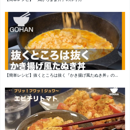
【簡単レシピ】抜くところは抜く『かき揚げ風たぬき丼』の...