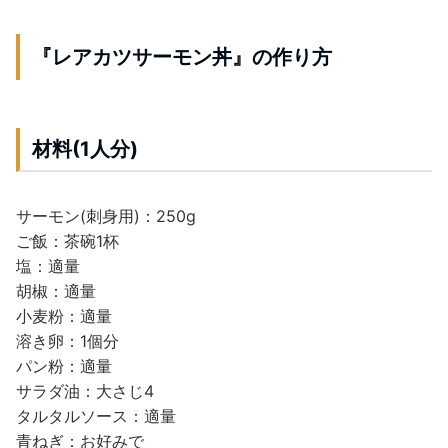
『レアカツサーモン丼』の作り方
材料(1人分)
サーモン(刺身用)：250g
ご飯：茶碗1杯
塩：適量
胡椒：適量
小麦粉：適量
溶き卵：1個分
パン粉：適量
サラダ油：大さじ4
タルタルソース：適量
青ねぎ：お好みで