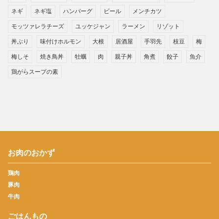
ネギ
ネギ塩
ハンバーグ
ビール
メンチカツ
モッツァレラチーズ
ユッケジャン
ラーメン
リゾット
丼ぶり
味付けホルモン
大根
居酒屋
手羽先
枝豆
梅
梅しそ
焼き鳥丼
牡蠣
肉
親子丼
角煮
餃子
魚介
鶏がらスープの素
お肉のおかず
鶏肉
豚肉
牛肉
ごはんもの