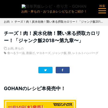
検索
お肉・丼もの・おつまみレシピなどをご紹介！
お肉
チーズ！肉！炭水化物！襲い来る摂取カロリー！「ジャンク飯2018〜第九章〜」
チーズ！肉！炭水化物！襲い来る摂取カロリ
ー！「ジャンク飯2018〜第九章〜」
お肉
,
丼もの
食べるラー油
,
唐揚げ
,
マヨネーズ
,
ジャンク飯
,
卵
,
レトルトハンバーグ
GOHANのレシピ本発売中！