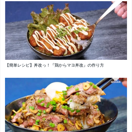
【簡単レシピ】丼改っ！『鶏からマヨ丼改』の作り方