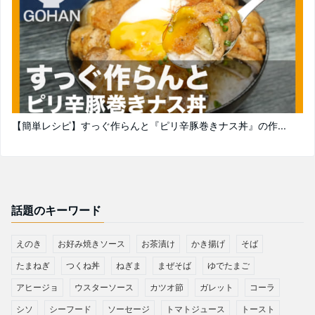
【簡単レシピ】すっぐ作らんと『ピリ辛豚巻きナス丼』の作...
話題のキーワード
えのき
お好み焼きソース
お茶漬け
かき揚げ
そば
たまねぎ
つくね丼
ねぎま
まぜそば
ゆでたまご
アヒージョ
ウスターソース
カツオ節
ガレット
コーラ
シソ
シーフード
ソーセージ
トマトジュース
トースト