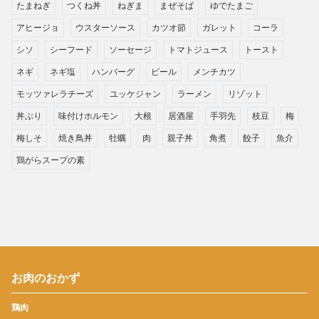
たまねぎ
つくね丼
ねぎま
まぜそば
ゆでたまご
アヒージョ
ウスターソース
カツオ節
ガレット
コーラ
シソ
シーフード
ソーセージ
トマトジュース
トースト
ネギ
ネギ塩
ハンバーグ
ビール
メンチカツ
モッツァレラチーズ
ユッケジャン
ラーメン
リゾット
丼ぶり
味付けホルモン
大根
居酒屋
手羽先
枝豆
梅
梅しそ
焼き鳥丼
牡蠣
肉
親子丼
角煮
餃子
魚介
鶏がらスープの素
お肉のおかず
鶏肉