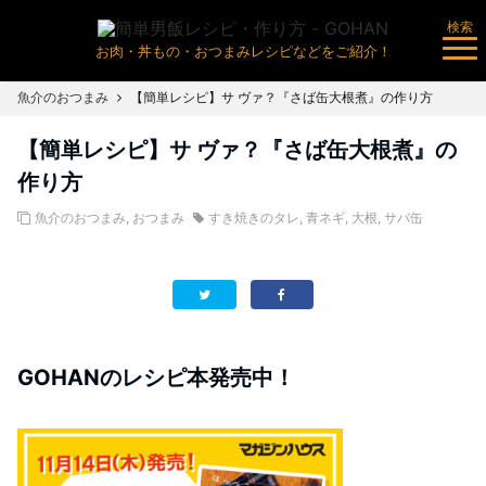
検索
お肉・丼もの・おつまみレシピなどをご紹介！
魚介のおつまみ
【簡単レシピ】サ ヴァ？『さば缶大根煮』の作り方
【簡単レシピ】サ ヴァ？『さば缶大根煮』の
作り方
魚介のおつまみ
,
おつまみ
すき焼きのタレ
,
青ネギ
,
大根
,
サバ缶
GOHANのレシピ本発売中！