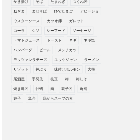
かき揚げ
そば
たまねぎ
つくね丼
ねぎま
まぜそば
ゆでたまご
アヒージョ
ウスターソース
カツオ節
ガレット
コーラ
シソ
シーフード
ソーセージ
トマトジュース
トースト
ネギ
ネギ塩
ハンバーグ
ビール
メンチカツ
モッツァレラチーズ
ユッケジャン
ラーメン
リゾット
丼ぶり
味付けホルモン
大根
居酒屋
手羽先
枝豆
梅
梅しそ
焼き鳥丼
牡蠣
肉
親子丼
角煮
餃子
魚介
鶏がらスープの素