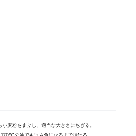
たら小麦粉をまぶし、適当な大きさにちぎる。
を170℃の油でキツネ色になるまで揚げる。