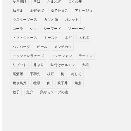
かき揚げ
そば
たまねぎ
つくね丼
ねぎま
まぜそば
ゆでたまご
アヒージョ
ウスターソース
カツオ節
ガレット
コーラ
シソ
シーフード
ソーセージ
トマトジュース
トースト
ネギ
ネギ塩
ハンバーグ
ビール
メンチカツ
モッツァレラチーズ
ユッケジャン
ラーメン
リゾット
丼ぶり
味付けホルモン
大根
居酒屋
手羽先
枝豆
梅
梅しそ
焼き鳥丼
牡蠣
肉
親子丼
角煮
餃子
魚介
鶏がらスープの素