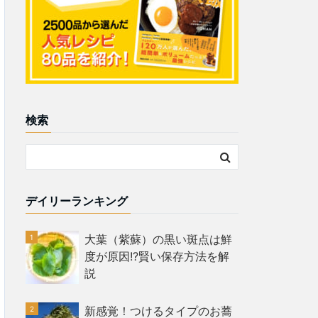
検索
デイリーランキング
大葉（紫蘇）の黒い斑点は鮮
度が原因!?賢い保存方法を解
説
新感覚！つけるタイプのお蕎