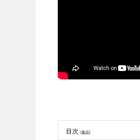
目次
[
表示
]