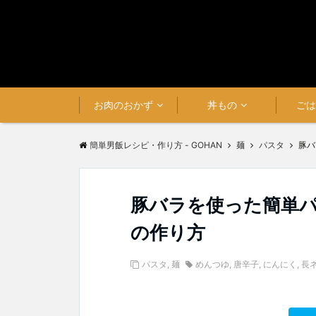
お肉のおかず
丼もの
ご
簡単男飯レシピ・作り方 - GOHAN
麺
パスタ
豚バ
豚バラを使った簡単
の作り方
パスタ
,
麺
めんつゆ
,
唐辛子
,
にんにく
,
長