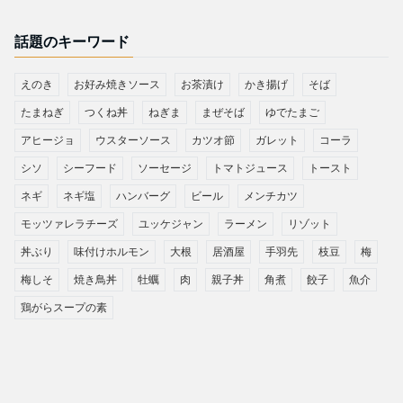
話題のキーワード
えのき
お好み焼きソース
お茶漬け
かき揚げ
そば
たまねぎ
つくね丼
ねぎま
まぜそば
ゆでたまご
アヒージョ
ウスターソース
カツオ節
ガレット
コーラ
シソ
シーフード
ソーセージ
トマトジュース
トースト
ネギ
ネギ塩
ハンバーグ
ビール
メンチカツ
モッツァレラチーズ
ユッケジャン
ラーメン
リゾット
丼ぶり
味付けホルモン
大根
居酒屋
手羽先
枝豆
梅
梅しそ
焼き鳥丼
牡蠣
肉
親子丼
角煮
餃子
魚介
鶏がらスープの素