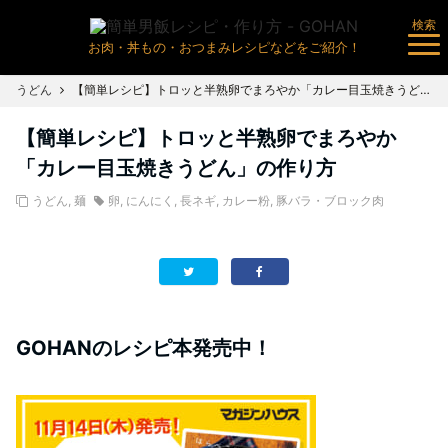
検索
お肉・丼もの・おつまみレシピなどをご紹介！
うどん
【簡単レシピ】トロッと半熟卵でまろやか「カレー目玉焼きうどん」の作り方
【簡単レシピ】トロッと半熟卵でまろやか
「カレー目玉焼きうどん」の作り方
うどん
,
麺
卵
,
にんにく
,
長ネギ
,
カレー粉
,
豚バラ・ブロック肉
GOHANのレシピ本発売中！