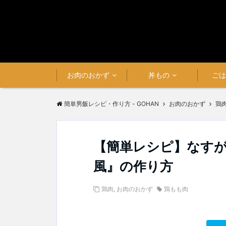
お肉のおかず
丼もの
ご
簡単男飯レシピ・作り方 - GOHAN
お肉のおかず
鶏
【簡単レシピ】なす
風』の作り方
鶏肉
,
お肉のおかず
鶏もも肉