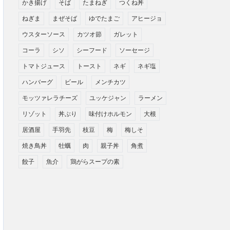
かき揚げ
そば
たまねぎ
つくね丼
ねぎま
まぜそば
ゆでたまご
アヒージョ
ウスターソース
カツオ節
ガレット
コーラ
シソ
シーフード
ソーセージ
トマトジュース
トースト
ネギ
ネギ塩
ハンバーグ
ビール
メンチカツ
モッツァレラチーズ
ユッケジャン
ラーメン
リゾット
丼ぶり
味付けホルモン
大根
居酒屋
手羽先
枝豆
梅
梅しそ
焼き鳥丼
牡蠣
肉
親子丼
角煮
餃子
魚介
鶏がらスープの素