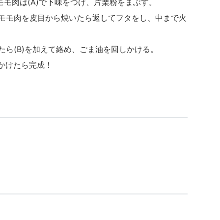
モモ肉は(A)で下味をつけ、片栗粉をまぶす。
鶏モモ肉を皮目から焼いたら返してフタをし、中まで火
ったら(B)を加えて絡め、ごま油を回しかける。
をかけたら完成！