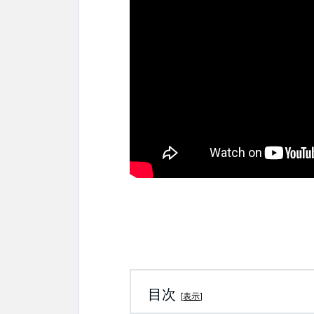
目次
[
表示
]