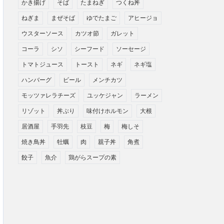
かき揚げ
そば
たまねぎ
つくね丼
ねぎま
まぜそば
ゆでたまご
アヒージョ
ウスターソース
カツオ節
ガレット
コーラ
シソ
シーフード
ソーセージ
トマトジュース
トースト
ネギ
ネギ塩
ハンバーグ
ビール
メンチカツ
モッツァレラチーズ
ユッケジャン
ラーメン
リゾット
丼ぶり
味付けホルモン
大根
居酒屋
手羽先
枝豆
梅
梅しそ
焼き鳥丼
牡蠣
肉
親子丼
角煮
餃子
魚介
鶏がらスープの素