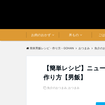
お肉のおかず
丼もの
ご
簡単男飯レシピ・作り方 - GOHAN
おつまみ
魚介の
【簡単レシピ】ニュ
作り方【男飯】
魚介のおつまみ
,
おつまみ