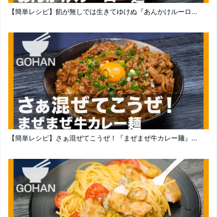
【簡単レシピ】餡が無しでは生きてゆけぬ『あんかけルーロ...
【簡単レシピ】さぁ混ぜてこうぜ！『まぜまぜ牛カレー麺』...