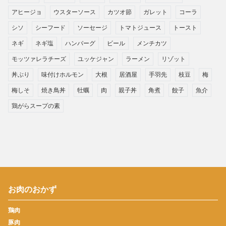
アヒージョ
ウスターソース
カツオ節
ガレット
コーラ
シソ
シーフード
ソーセージ
トマトジュース
トースト
ネギ
ネギ塩
ハンバーグ
ビール
メンチカツ
モッツァレラチーズ
ユッケジャン
ラーメン
リゾット
丼ぶり
味付けホルモン
大根
居酒屋
手羽先
枝豆
梅
梅しそ
焼き鳥丼
牡蠣
肉
親子丼
角煮
餃子
魚介
鶏がらスープの素
お肉のおかず
鶏肉
豚肉