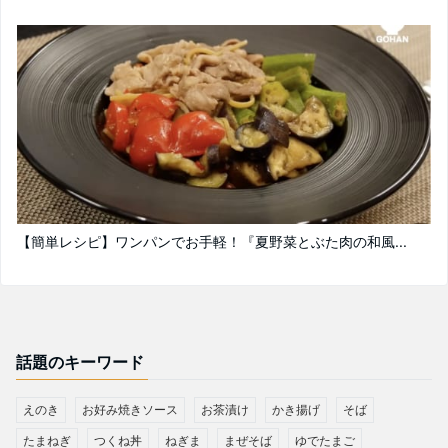
【簡単レシピ】ワンパンでお手軽！『夏野菜とぶた肉の和風...
話題のキーワード
えのき
お好み焼きソース
お茶漬け
かき揚げ
そば
たまねぎ
つくね丼
ねぎま
まぜそば
ゆでたまご