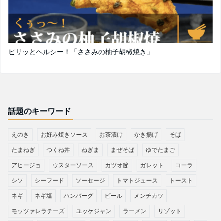
ピリッとヘルシー！「ささみの柚子胡椒焼き」
話題のキーワード
えのき
お好み焼きソース
お茶漬け
かき揚げ
そば
たまねぎ
つくね丼
ねぎま
まぜそば
ゆでたまご
アヒージョ
ウスターソース
カツオ節
ガレット
コーラ
シソ
シーフード
ソーセージ
トマトジュース
トースト
ネギ
ネギ塩
ハンバーグ
ビール
メンチカツ
モッツァレラチーズ
ユッケジャン
ラーメン
リゾット