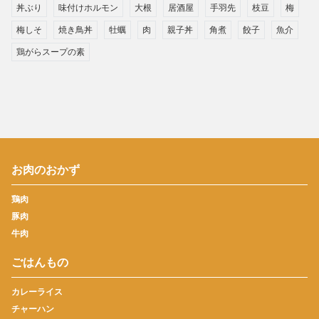
丼ぶり
味付けホルモン
大根
居酒屋
手羽先
枝豆
梅
梅しそ
焼き鳥丼
牡蠣
肉
親子丼
角煮
餃子
魚介
鶏がらスープの素
お肉のおかず
鶏肉
豚肉
牛肉
ごはんもの
カレーライス
チャーハン