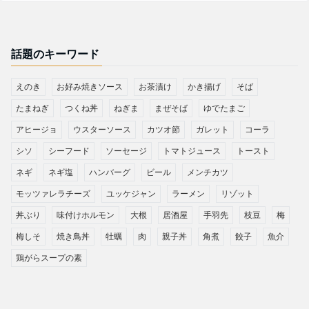
話題のキーワード
えのき
お好み焼きソース
お茶漬け
かき揚げ
そば
たまねぎ
つくね丼
ねぎま
まぜそば
ゆでたまご
アヒージョ
ウスターソース
カツオ節
ガレット
コーラ
シソ
シーフード
ソーセージ
トマトジュース
トースト
ネギ
ネギ塩
ハンバーグ
ビール
メンチカツ
モッツァレラチーズ
ユッケジャン
ラーメン
リゾット
丼ぶり
味付けホルモン
大根
居酒屋
手羽先
枝豆
梅
梅しそ
焼き鳥丼
牡蠣
肉
親子丼
角煮
餃子
魚介
鶏がらスープの素