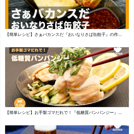
【簡単レシピ】さぁバカンスだ『おいなりさば缶餃子』の作...
【簡単レシピ】お手製ゴマだれで！『低糖質バンバンジー』...