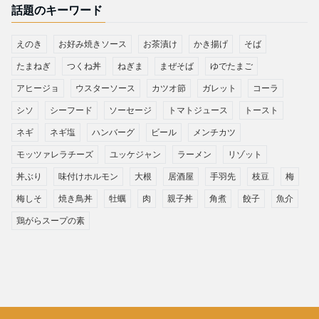
話題のキーワード
えのき
お好み焼きソース
お茶漬け
かき揚げ
そば
たまねぎ
つくね丼
ねぎま
まぜそば
ゆでたまご
アヒージョ
ウスターソース
カツオ節
ガレット
コーラ
シソ
シーフード
ソーセージ
トマトジュース
トースト
ネギ
ネギ塩
ハンバーグ
ビール
メンチカツ
モッツァレラチーズ
ユッケジャン
ラーメン
リゾット
丼ぶり
味付けホルモン
大根
居酒屋
手羽先
枝豆
梅
梅しそ
焼き鳥丼
牡蠣
肉
親子丼
角煮
餃子
魚介
鶏がらスープの素