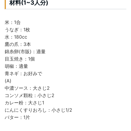
材料(1~3人分)
米：1合
うなぎ：1枚
水：180cc
鷹の爪：3本
錦糸卵(市販)：適量
目玉焼き：1個
胡椒：適量
青ネギ：お好みで
(A)
中濃ソース：大さじ2
コンソメ顆粒：小さじ2
カレー粉：大さじ1
にんにくすりおろし：小さじ1/2
バター：1片