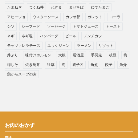
たまねぎ
つくね丼
ねぎま
まぜそば
ゆでたまご
アヒージョ
ウスターソース
カツオ節
ガレット
コーラ
シソ
シーフード
ソーセージ
トマトジュース
トースト
ネギ
ネギ塩
ハンバーグ
ビール
メンチカツ
モッツァレラチーズ
ユッケジャン
ラーメン
リゾット
丼ぶり
味付けホルモン
大根
居酒屋
手羽先
枝豆
梅
梅しそ
焼き鳥丼
牡蠣
肉
親子丼
角煮
餃子
魚介
鶏がらスープの素
お肉のおかず
鶏肉