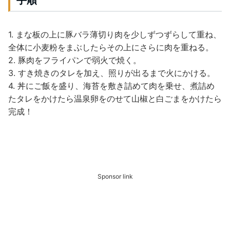
手順
1. まな板の上に豚バラ薄切り肉を少しずつずらして重ね、
全体に小麦粉をまぶしたらその上にさらに肉を重ねる。
2. 豚肉をフライパンで弱火で焼く。
3. すき焼きのタレを加え、照りが出るまで火にかける。
4. 丼にご飯を盛り、海苔を敷き詰めて肉を乗せ、煮詰め
たタレをかけたら温泉卵をのせて山椒と白ごまをかけたら
完成！
Sponsor link