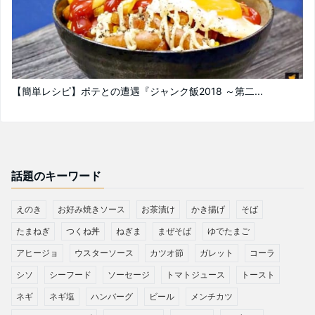
【簡単レシピ】ポテとの遭遇『ジャンク飯2018 ～第二...
話題のキーワード
えのき
お好み焼きソース
お茶漬け
かき揚げ
そば
たまねぎ
つくね丼
ねぎま
まぜそば
ゆでたまご
アヒージョ
ウスターソース
カツオ節
ガレット
コーラ
シソ
シーフード
ソーセージ
トマトジュース
トースト
ネギ
ネギ塩
ハンバーグ
ビール
メンチカツ