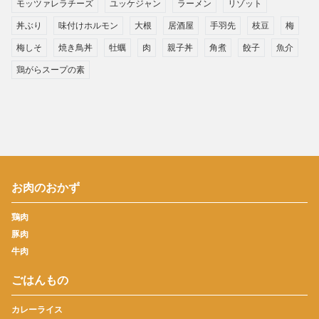
モッツァレラチーズ
ユッケジャン
ラーメン
リゾット
丼ぶり
味付けホルモン
大根
居酒屋
手羽先
枝豆
梅
梅しそ
焼き鳥丼
牡蠣
肉
親子丼
角煮
餃子
魚介
鶏がらスープの素
お肉のおかず
鶏肉
豚肉
牛肉
ごはんもの
カレーライス