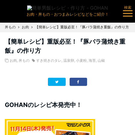
検索
お肉・丼もの・おつまみレシピなどをご紹介！
丼もの
お肉
【簡単レシピ】重版必至！『豚バラ蒲焼き重飯』の作り方
【簡単レシピ】重版必至！『豚バラ蒲焼き重
飯』の作り方
お肉
,
丼もの
すき焼きのタレ
,
温泉卵
,
小麦粉
,
海苔
,
山椒
GOHANのレシピ本発売中！