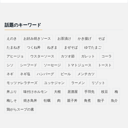
話題のキーワード
えのき
お好み焼きソース
お茶漬け
かき揚げ
そば
たまねぎ
つくね丼
ねぎま
まぜそば
ゆでたまご
アヒージョ
ウスターソース
カツオ節
ガレット
コーラ
シソ
シーフード
ソーセージ
トマトジュース
トースト
ネギ
ネギ塩
ハンバーグ
ビール
メンチカツ
モッツァレラチーズ
ユッケジャン
ラーメン
リゾット
丼ぶり
味付けホルモン
大根
居酒屋
手羽先
枝豆
梅
梅しそ
焼き鳥丼
牡蠣
肉
親子丼
角煮
餃子
魚介
鶏がらスープの素