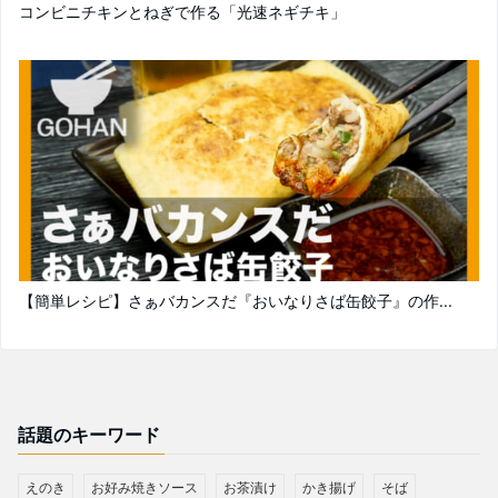
コンビニチキンとねぎで作る「光速ネギチキ」
【簡単レシピ】さぁバカンスだ『おいなりさば缶餃子』の作...
話題のキーワード
えのき
お好み焼きソース
お茶漬け
かき揚げ
そば