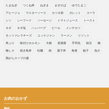
たまねぎ
つくね丼
ねぎま
まぜそば
ゆでたまご
アヒージョ
ウスターソース
カツオ節
ガレット
コーラ
シソ
シーフード
ソーセージ
トマトジュース
トースト
ネギ
ネギ塩
ハンバーグ
ビール
メンチカツ
モッツァレラチーズ
ユッケジャン
ラーメン
リゾット
丼ぶり
味付けホルモン
大根
居酒屋
手羽先
枝豆
梅
梅しそ
焼き鳥丼
牡蠣
肉
親子丼
角煮
餃子
魚介
鶏がらスープの素
お肉のおかず
鶏肉