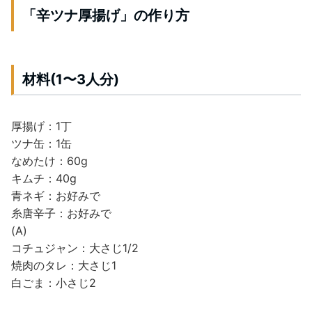
「辛ツナ厚揚げ」の作り方
材料(1〜3人分)
厚揚げ：1丁
ツナ缶：1缶
なめたけ：60g
キムチ：40g
青ネギ：お好みで
糸唐辛子：お好みで
(A)
コチュジャン：大さじ1/2
焼肉のタレ：大さじ1
白ごま：小さじ2