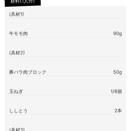
材料(1人分)
(具材1)
牛モモ肉
90g
(具材2)
豚バラ肉ブロック
50g
玉ねぎ
1/8個
ししとう
2本
(具材3)