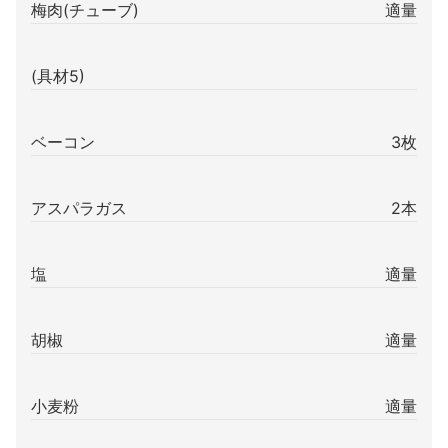
梅肉(チューブ)
適量
(具材5)
ベーコン
3枚
アスパラガス
2本
塩
適量
胡椒
適量
小麦粉
適量