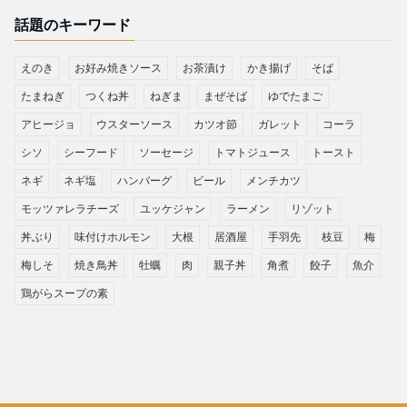
話題のキーワード
えのき
お好み焼きソース
お茶漬け
かき揚げ
そば
たまねぎ
つくね丼
ねぎま
まぜそば
ゆでたまご
アヒージョ
ウスターソース
カツオ節
ガレット
コーラ
シソ
シーフード
ソーセージ
トマトジュース
トースト
ネギ
ネギ塩
ハンバーグ
ビール
メンチカツ
モッツァレラチーズ
ユッケジャン
ラーメン
リゾット
丼ぶり
味付けホルモン
大根
居酒屋
手羽先
枝豆
梅
梅しそ
焼き鳥丼
牡蠣
肉
親子丼
角煮
餃子
魚介
鶏がらスープの素