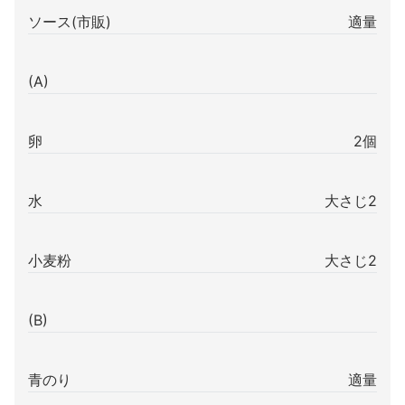
ソース(市販)
適量
(A)
卵
2個
水
大さじ2
小麦粉
大さじ2
(B)
青のり
適量