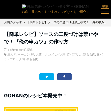
検索
お肉・丼もの・おつまみレシピなどをご紹介！
お肉のおかず
【簡単レシピ】ソースの二度づけは禁止やで！『俺の串カツ』の作り方
【簡単レシピ】ソースの二度づけは禁止や
で！『俺の串カツ』の作り方
お肉のおかず
,
豚肉
玉ねぎ
,
ベーコン
,
卵
,
大葉
,
ししとう
,
パン粉
,
赤パプリカ
,
鶏もも肉
,
豚バ
ラ・ブロック肉
,
牛もも肉
GOHANのレシピ本発売中！