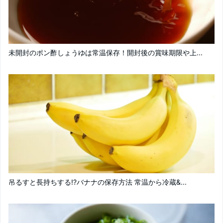
未開封のポン酢しょうゆは常温保存！開封後の賞味期限や上...
吊るすと長持ちする!?バナナの保存方法 常温から冷蔵&...