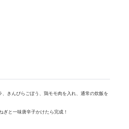
ーラ、きんぴらごぼう、鶏モモ肉を入れ、通常の炊飯を
青ねぎと一味唐辛子かけたら完成！