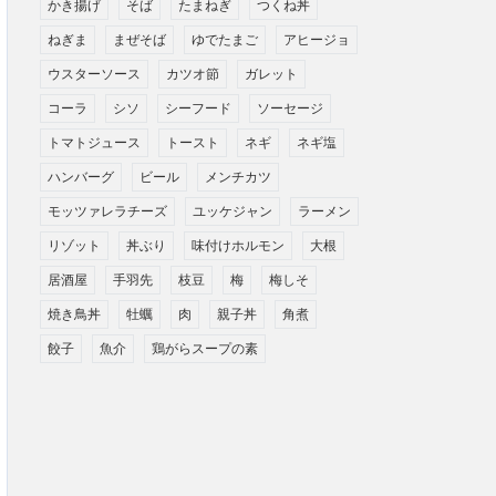
かき揚げ
そば
たまねぎ
つくね丼
ねぎま
まぜそば
ゆでたまご
アヒージョ
ウスターソース
カツオ節
ガレット
コーラ
シソ
シーフード
ソーセージ
トマトジュース
トースト
ネギ
ネギ塩
ハンバーグ
ビール
メンチカツ
モッツァレラチーズ
ユッケジャン
ラーメン
リゾット
丼ぶり
味付けホルモン
大根
居酒屋
手羽先
枝豆
梅
梅しそ
焼き鳥丼
牡蠣
肉
親子丼
角煮
餃子
魚介
鶏がらスープの素