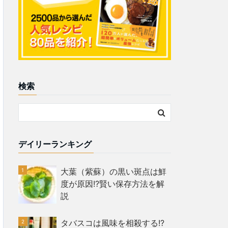
検索
デイリーランキング
大葉（紫蘇）の黒い斑点は鮮
度が原因!?賢い保存方法を解
説
タバスコは風味を相殺する!?