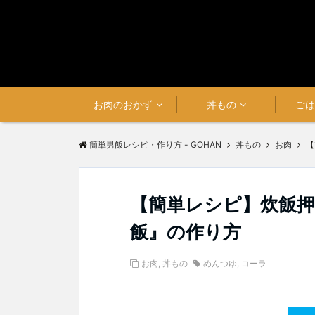
お肉のおかず
丼もの
ご
簡単男飯レシピ・作り方 - GOHAN
丼もの
お肉
【
【簡単レシピ】炊飯
飯』の作り方
お肉
,
丼もの
めんつゆ
,
コーラ