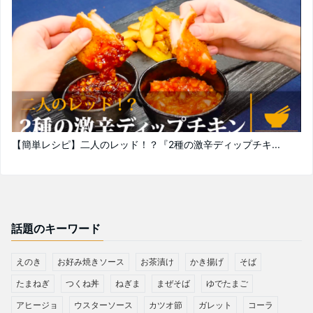
【簡単レシピ】二人のレッド！？『2種の激辛ディップチキ...
話題のキーワード
えのき
お好み焼きソース
お茶漬け
かき揚げ
そば
たまねぎ
つくね丼
ねぎま
まぜそば
ゆでたまご
アヒージョ
ウスターソース
カツオ節
ガレット
コーラ