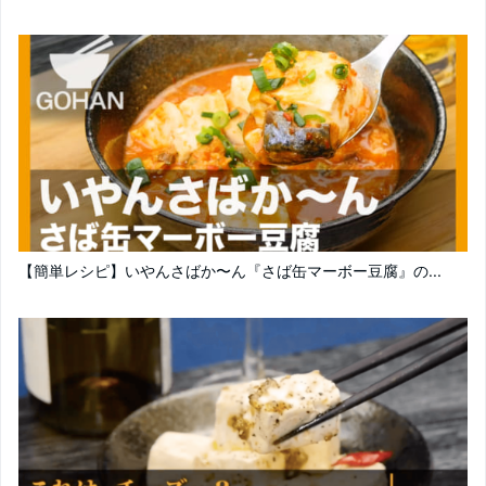
【簡単レシピ】いやんさばか〜ん『さば缶マーボー豆腐』の...