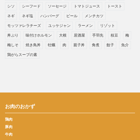
シソ
シーフード
ソーセージ
トマトジュース
トースト
ネギ
ネギ塩
ハンバーグ
ビール
メンチカツ
モッツァレラチーズ
ユッケジャン
ラーメン
リゾット
丼ぶり
味付けホルモン
大根
居酒屋
手羽先
枝豆
梅
梅しそ
焼き鳥丼
牡蠣
肉
親子丼
角煮
餃子
魚介
鶏がらスープの素
お肉のおかず
鶏肉
豚肉
牛肉