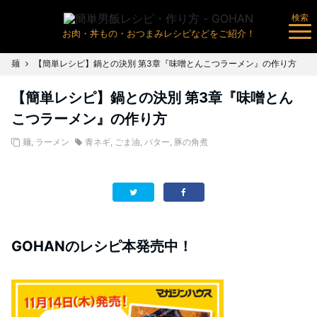
検索
お肉・丼もの・おつまみレシピなどをご紹介！
麺
【簡単レシピ】鍋との決別 第3章『味噌とんこつラーメン』の作り方
【簡単レシピ】鍋との決別 第3章『味噌とん
こつラーメン』の作り方
麺
,
ラーメン
青ネギ
,
ごま油
,
バター
,
豚の角煮
GOHANのレシピ本発売中！