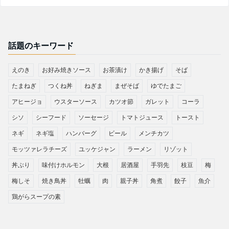
話題のキーワード
えのき
お好み焼きソース
お茶漬け
かき揚げ
そば
たまねぎ
つくね丼
ねぎま
まぜそば
ゆでたまご
アヒージョ
ウスターソース
カツオ節
ガレット
コーラ
シソ
シーフード
ソーセージ
トマトジュース
トースト
ネギ
ネギ塩
ハンバーグ
ビール
メンチカツ
モッツァレラチーズ
ユッケジャン
ラーメン
リゾット
丼ぶり
味付けホルモン
大根
居酒屋
手羽先
枝豆
梅
梅しそ
焼き鳥丼
牡蠣
肉
親子丼
角煮
餃子
魚介
鶏がらスープの素