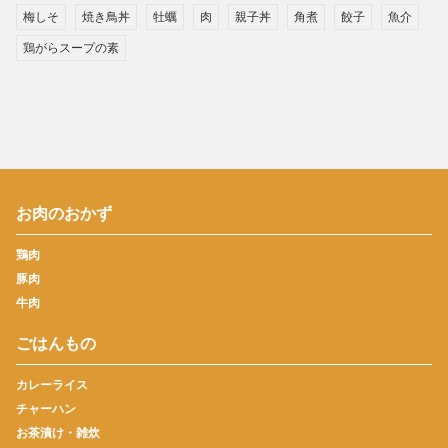
梅しそ
焼き鳥丼
牡蠣
肉
親子丼
角煮
餃子
魚介
鶏がらスープの素
お肉のおかず
鶏肉
豚肉
牛肉
ごはんもの
カレーライス
チャーハン
お茶漬け・雑炊