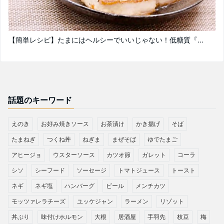
【簡単レシピ】たまにはヘルシーでいいじゃない！低糖質『...
話題のキーワード
えのき
お好み焼きソース
お茶漬け
かき揚げ
そば
たまねぎ
つくね丼
ねぎま
まぜそば
ゆでたまご
アヒージョ
ウスターソース
カツオ節
ガレット
コーラ
シソ
シーフード
ソーセージ
トマトジュース
トースト
ネギ
ネギ塩
ハンバーグ
ビール
メンチカツ
モッツァレラチーズ
ユッケジャン
ラーメン
リゾット
丼ぶり
味付けホルモン
大根
居酒屋
手羽先
枝豆
梅