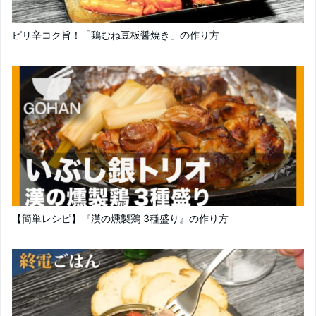
ピリ辛コク旨！「鶏むね豆板醤焼き」の作り方
【簡単レシピ】『漢の燻製鶏 3種盛り』の作り方