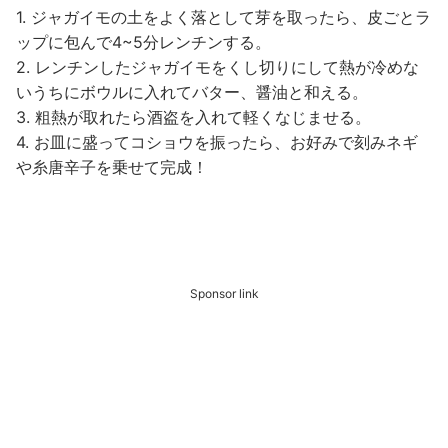
1. ジャガイモの土をよく落として芽を取ったら、皮ごとラ
ップに包んで4~5分レンチンする。
2. レンチンしたジャガイモをくし切りにして熱が冷めな
いうちにボウルに入れてバター、醤油と和える。
3. 粗熱が取れたら酒盗を入れて軽くなじませる。
4. お皿に盛ってコショウを振ったら、お好みで刻みネギ
や糸唐辛子を乗せて完成！
Sponsor link