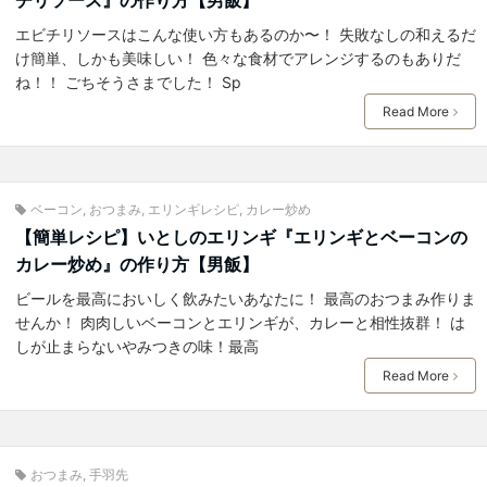
エビチリソースはこんな使い方もあるのか〜！ 失敗なしの和えるだ
け簡単、しかも美味しい！ 色々な食材でアレンジするのもありだ
ね！！ ごちそうさまでした！ Sp
Read More
ベーコン
,
おつまみ
,
エリンギレシピ
,
カレー炒め
【簡単レシピ】いとしのエリンギ『エリンギとベーコンの
カレー炒め』の作り方【男飯】
ビールを最高においしく飲みたいあなたに！ 最高のおつまみ作りま
せんか！ 肉肉しいベーコンとエリンギが、カレーと相性抜群！ は
しが止まらないやみつきの味！最高
Read More
おつまみ
,
手羽先