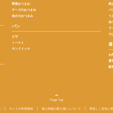
野菜おつまみ
焼
チーズのおつまみ
パ
魚介のおつまみ
う
油
パン
ラ
そ
ピザ
トースト
運
サンドイッチ
お
運
新
Page Top
社
サイトの利用規約
個人情報の取り扱いについて
美味しく安全に