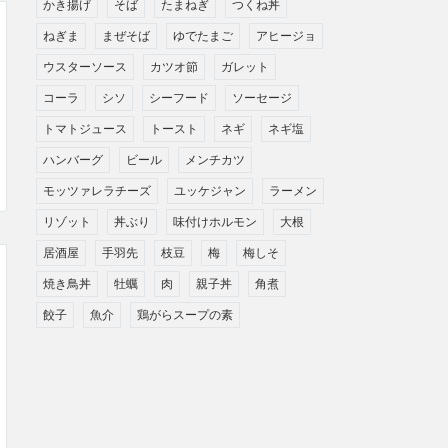
かき揚げ
そば
たまねぎ
つくね丼
ねぎま
まぜそば
ゆでたまご
アヒージョ
ウスターソース
カツオ節
ガレット
コーラ
シソ
シーフード
ソーセージ
トマトジュース
トースト
ネギ
ネギ塩
ハンバーグ
ビール
メンチカツ
モッツァレラチーズ
ユッケジャン
ラーメン
リゾット
丼ぶり
味付けホルモン
大根
居酒屋
手羽先
枝豆
梅
梅しそ
焼き鳥丼
牡蠣
肉
親子丼
角煮
餃子
魚介
鶏がらスープの素