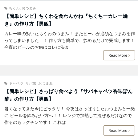
ちくわ
,
おつまみ
【簡単レシピ】ちくわを食わんかね『ちくちーカレー焼
き』の作り方【男飯】
カレー味の効いたちくわのつまみ！ またビールが必須なつまみを作
ってしまいました！！ 作り方も簡単で、炒めるだけで完成します！
今夜のビールのお供はコレに決ま
Read More
キャベツ
,
サバ缶
,
おつまみ
【簡単レシピ】さっばり食べよう『サバキャベツ香味ぽん
酢』の作り方【男飯】
暑くなってきた今にピッタリ！ 今夜はさっぱりしたおつまみと一緒
に ビールを飲みたい方へ！！ レンジで加熱して混ぜるだけなので
作るのもラクチンです！ これは
Read More