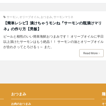
サーモン
,
オリーブオイル
,
おつまみ
,
サーモンマリネ
【簡単レシピ】漬けちゃうモンね『サーモンの瓶漬けマリ
ネ』の作り方【男飯】
ビールと相性のいい簡単海鮮おつまみです！ オリーブオイルに半日
以上漬けたサーモンはもう絶品！！ サーモンの油とオリーブオイル
が合わさってとろけるぅ～ また、
Read More
おつまみ
麺
お肉のおつまみ
そ