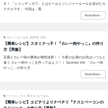
す！ 「シャンディガフ」とはビールとジンジャーエールを混ぜたカ
クテルです。 今回は、黒
Read More
カレー
,
おつまみ
,
肉料理
,
冷奴
【簡単レシピ】スタミナっ子！『カレー肉やっこ』の作り
方【男飯】
豆腐とカレー味の豚肉が相性抜群！！ 今夜のお酒のお供はいつもと
違う カレー肉やっこを作ってみよう！！ Sponsor link 「カレー肉
やっこ」の作り方
Read More
ベーコン
,
ナス
,
青ネギ
,
おつまみ
【簡単レシピ】エビチリよりナベチリ『ナスとベーコンの
チリソース』の作り方【男飯】