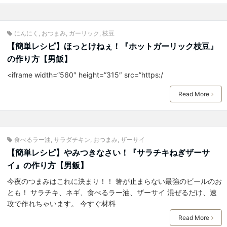
にんにく
,
おつまみ
,
ガーリック
,
枝豆
【簡単レシピ】ほっとけねぇ！『ホットガーリック枝豆』
の作り方【男飯】
<iframe width=”560″ height=”315″ src=”https:/
Read More
食べるラー油
,
サラダチキン
,
おつまみ
,
ザーサイ
【簡単レシピ】やみつきなさい！『サラチキねぎザーサ
イ』の作り方【男飯】
今夜のつまみはこれに決まり！！ 箸が止まらない最強のビールのお
とも！ サラチキ、ネギ、食べるラー油、ザーサイ 混ぜるだけ、速
攻で作れちゃいます。 今すぐ材料
Read More