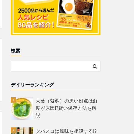
検索
デイリーランキング
大葉（紫蘇）の黒い斑点は鮮
度が原因!?賢い保存方法を解
説
タバスコは風味を相殺する!?