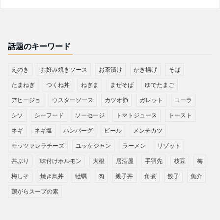
話題のキーワード
えのき
お好み焼きソース
お茶漬け
かき揚げ
そば
たまねぎ
つくね丼
ねぎま
まぜそば
ゆでたまご
アヒージョ
ウスターソース
カツオ節
ガレット
コーラ
シソ
シーフード
ソーセージ
トマトジュース
トースト
ネギ
ネギ塩
ハンバーグ
ビール
メンチカツ
モッツァレラチーズ
ユッケジャン
ラーメン
リゾット
丼ぶり
味付けホルモン
大根
居酒屋
手羽先
枝豆
梅
梅しそ
焼き鳥丼
牡蠣
肉
親子丼
角煮
餃子
魚介
鶏がらスープの素