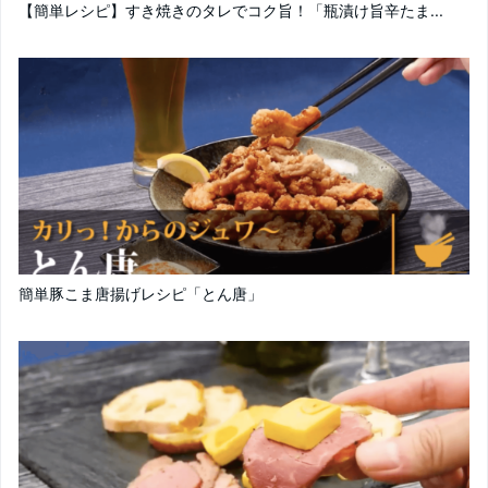
【簡単レシピ】すき焼きのタレでコク旨！「瓶漬け旨辛たま...
簡単豚こま唐揚げレシピ「とん唐」