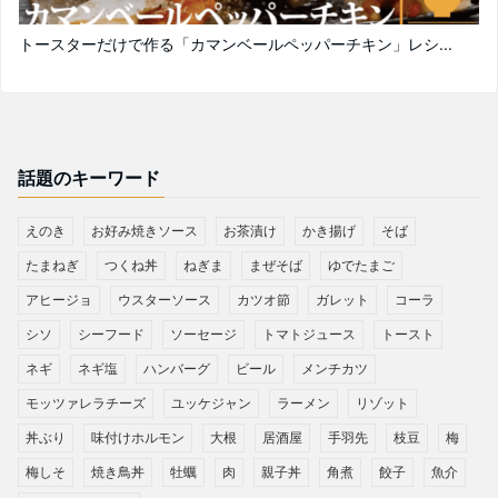
トースターだけで作る「カマンベールペッパーチキン」レシ...
話題のキーワード
えのき
お好み焼きソース
お茶漬け
かき揚げ
そば
たまねぎ
つくね丼
ねぎま
まぜそば
ゆでたまご
アヒージョ
ウスターソース
カツオ節
ガレット
コーラ
シソ
シーフード
ソーセージ
トマトジュース
トースト
ネギ
ネギ塩
ハンバーグ
ビール
メンチカツ
モッツァレラチーズ
ユッケジャン
ラーメン
リゾット
丼ぶり
味付けホルモン
大根
居酒屋
手羽先
枝豆
梅
梅しそ
焼き鳥丼
牡蠣
肉
親子丼
角煮
餃子
魚介