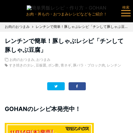
検索
お肉・丼もの・おつまみレシピなどをご紹介！
お肉のおつまみ
レンチンで簡単！豚しゃぶレシピ「チンして豚しゃぶ豆腐」
レンチンで簡単！豚しゃぶレシピ「チンして
豚しゃぶ豆腐」
お肉のおつまみ
,
おつまみ
すき焼きのタレ
,
豆板醤
,
ポン酢
,
青ネギ
,
豚バラ・ブロック肉
,
レンチン
GOHANのレシピ本発売中！