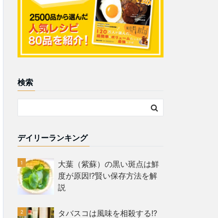
検索
デイリーランキング
大葉（紫蘇）の黒い斑点は鮮
度が原因!?賢い保存方法を解
説
タバスコは風味を相殺する!?