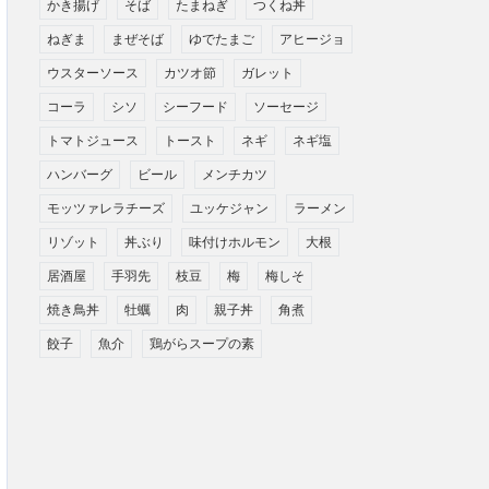
かき揚げ
そば
たまねぎ
つくね丼
ねぎま
まぜそば
ゆでたまご
アヒージョ
ウスターソース
カツオ節
ガレット
コーラ
シソ
シーフード
ソーセージ
トマトジュース
トースト
ネギ
ネギ塩
ハンバーグ
ビール
メンチカツ
モッツァレラチーズ
ユッケジャン
ラーメン
リゾット
丼ぶり
味付けホルモン
大根
居酒屋
手羽先
枝豆
梅
梅しそ
焼き鳥丼
牡蠣
肉
親子丼
角煮
餃子
魚介
鶏がらスープの素