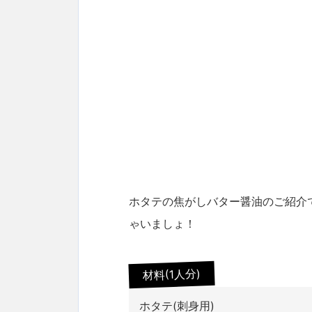
ホタテの焦がしバター醤油のご紹介で
ゃいましょ！
材料(1人分)
ホタテ(刺身用)