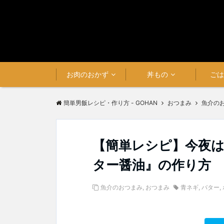
お肉のおかず
丼もの
ご
簡単男飯レシピ・作り方 - GOHAN
おつまみ
魚介の
【簡単レシピ】今夜
ター醤油』の作り方
魚介のおつまみ
,
おつまみ
青ネギ
,
バター
,