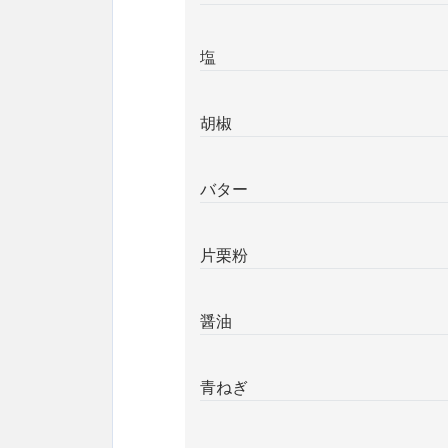
塩
胡椒
バター
片栗粉
醤油
青ねぎ