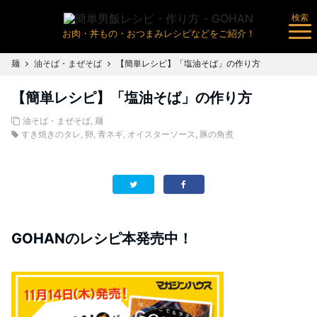
検索
お肉・丼もの・おつまみレシピなどをご紹介！
麺
油そば・まぜそば
【簡単レシピ】「塩油そば」の作り方
【簡単レシピ】「塩油そば」の作り方
油そば・まぜそば
,
麺
すき焼きのタレ
,
卵
,
青ネギ
,
オイスターソース
,
豚の角煮
GOHANのレシピ本発売中！