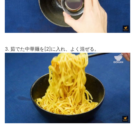
3. 茹でた中華麺を[2]に入れ、よく混ぜる。