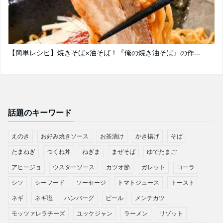
【簡単レシピ】焼きそば×油そば！『俺の焼き油そば』の作...
話題のキーワード
えのき
お好み焼きソース
お茶漬け
かき揚げ
そば
たまねぎ
つくね丼
ねぎま
まぜそば
ゆでたまご
アヒージョ
ウスターソース
カツオ節
ガレット
コーラ
シソ
シーフード
ソーセージ
トマトジュース
トースト
ネギ
ネギ塩
ハンバーグ
ビール
メンチカツ
モッツァレラチーズ
ユッケジャン
ラーメン
リゾット