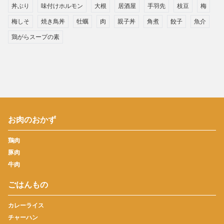
丼ぶり
味付けホルモン
大根
居酒屋
手羽先
枝豆
梅
梅しそ
焼き鳥丼
牡蠣
肉
親子丼
角煮
餃子
魚介
鶏がらスープの素
お肉のおかず
鶏肉
豚肉
牛肉
ごはんもの
カレーライス
チャーハン