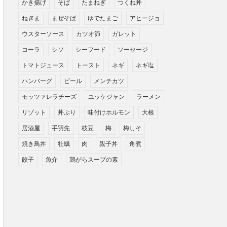
かき揚げ
そば
たまねぎ
つくね丼
ねぎま
まぜそば
ゆでたまご
アヒージョ
ウスターソース
カツオ節
ガレット
コーラ
シソ
シーフード
ソーセージ
トマトジュース
トースト
ネギ
ネギ塩
ハンバーグ
ビール
メンチカツ
モッツァレラチーズ
ユッケジャン
ラーメン
リゾット
丼ぶり
味付けホルモン
大根
居酒屋
手羽先
枝豆
梅
梅しそ
焼き鳥丼
牡蠣
肉
親子丼
角煮
餃子
魚介
鶏がらスープの素