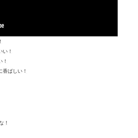
！
いい！
い！
に香ばしい！
な！