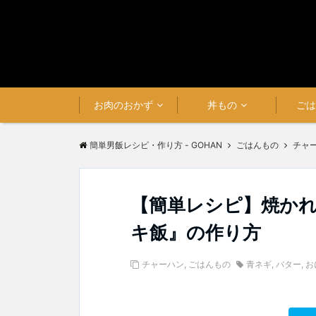
お肉のおかず
丼もの
ご
簡単男飯レシピ・作り方 - GOHAN
ごはんもの
チャ
【簡単レシピ】焼か
キ飯』の作り方
チャーハン
,
ごはんもの
青ネギ
,
バター
,
お