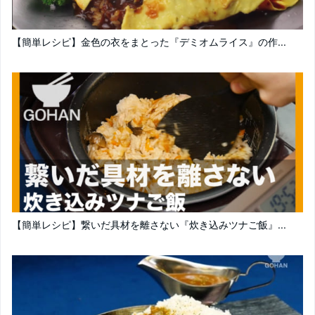
【簡単レシピ】金色の衣をまとった『デミオムライス』の作...
【簡単レシピ】繋いだ具材を離さない『炊き込みツナご飯』...