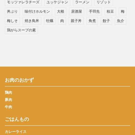
モッツァレラチーズ
ユッケジャン
ラーメン
リゾット
丼ぶり
味付けホルモン
大根
居酒屋
手羽先
枝豆
梅
梅しそ
焼き鳥丼
牡蠣
肉
親子丼
角煮
餃子
魚介
鶏がらスープの素
お肉のおかず
鶏肉
豚肉
牛肉
ごはんもの
カレーライス