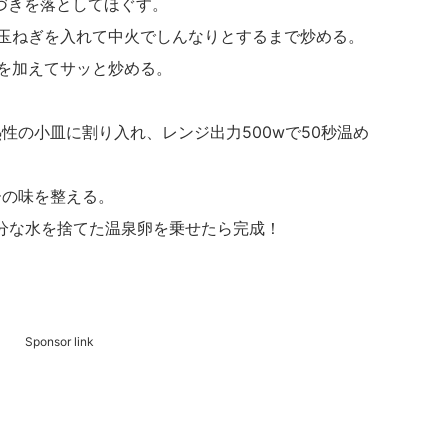
石づきを落としてほぐす。
、玉ねぎを入れて中火でしんなりとするまで炒める。
じを加えてサッと炒める。
耐熱性の小皿に割り入れ、レンジ出力500wで50秒温め
レーの味を整える。
余分な水を捨てた温泉卵を乗せたら完成！
Sponsor link