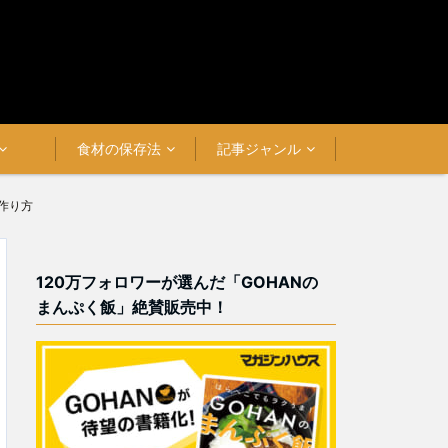
食材の保存法
記事ジャンル
作り方
120万フォロワーが選んだ「GOHANの
まんぷく飯」絶賛販売中！