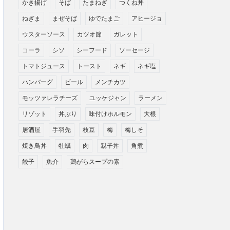
かき揚げ
そば
たまねぎ
つくね丼
ねぎま
まぜそば
ゆでたまご
アヒージョ
ウスターソース
カツオ節
ガレット
コーラ
シソ
シーフード
ソーセージ
トマトジュース
トースト
ネギ
ネギ塩
ハンバーグ
ビール
メンチカツ
モッツァレラチーズ
ユッケジャン
ラーメン
リゾット
丼ぶり
味付けホルモン
大根
居酒屋
手羽先
枝豆
梅
梅しそ
焼き鳥丼
牡蠣
肉
親子丼
角煮
餃子
魚介
鶏がらスープの素