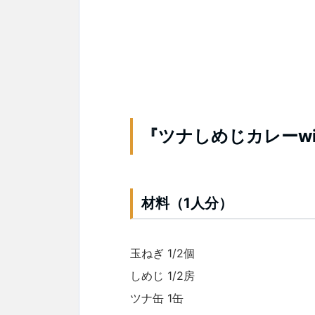
『ツナしめじカレーwi
材料（1人分）
玉ねぎ 1/2個
しめじ 1/2房
ツナ缶 1缶