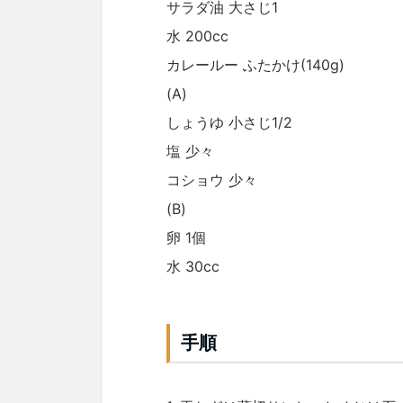
サラダ油 大さじ1
水 200cc
カレールー ふたかけ(140g)
(A)
しょうゆ 小さじ1/2
塩 少々
コショウ 少々
(B)
卵 1個
水 30cc
手順