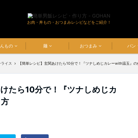
お肉・丼もの・おつまみレシピなどをご紹介！
はんもの
麺
おつまみ
パン
ーライス
【簡単レシピ】玄関あけたら10分で！『ツナしめじカレーwith温玉』の
けたら10分で！『ツナしめじカ
り方