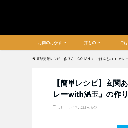
お肉のおかず
丼もの
ご
簡単男飯レシピ・作り方 - GOHAN
ごはんもの
カレ
【簡単レシピ】玄関あ
レーwith温玉』の作
カレーライス
,
ごはんもの