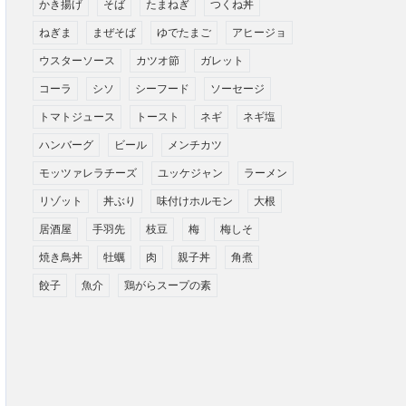
かき揚げ
そば
たまねぎ
つくね丼
ねぎま
まぜそば
ゆでたまご
アヒージョ
ウスターソース
カツオ節
ガレット
コーラ
シソ
シーフード
ソーセージ
トマトジュース
トースト
ネギ
ネギ塩
ハンバーグ
ビール
メンチカツ
モッツァレラチーズ
ユッケジャン
ラーメン
リゾット
丼ぶり
味付けホルモン
大根
居酒屋
手羽先
枝豆
梅
梅しそ
焼き鳥丼
牡蠣
肉
親子丼
角煮
餃子
魚介
鶏がらスープの素