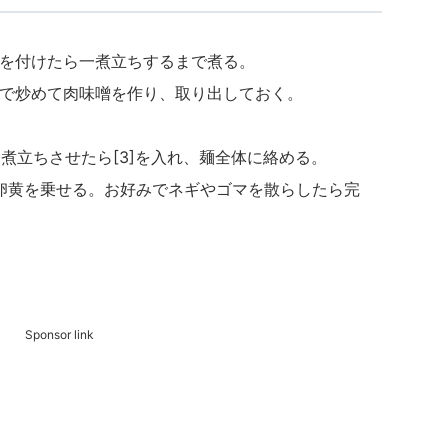
、火を付けたら一煮立ちするまで煮る。
るまで炒めて肉味噌を作り、取り出しておく。
、一煮立ちさせたら[3]を入れ、麺全体に絡める。
味噌、卵黄を乗せる。お好みでネギやゴマを散らしたら完
Sponsor link