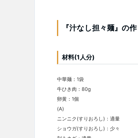
『汁なし担々麺』の作
材料(1人分)
中華麺：1袋
牛ひき肉：80g
卵黄：1個
(A)
ニンニク(すりおろし)：適量
ショウガ(すりおろし)：少々