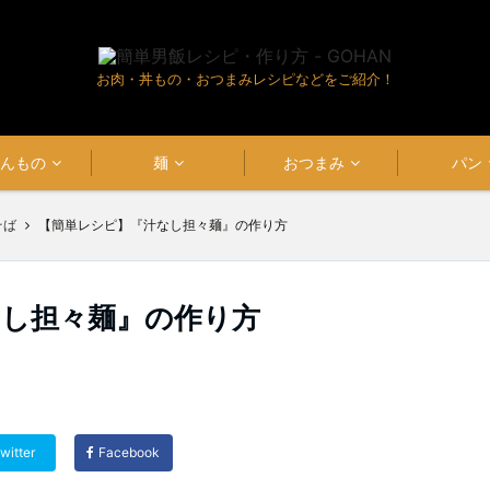
お肉・丼もの・おつまみレシピなどをご紹介！
はんもの
麺
おつまみ
パン
そば
【簡単レシピ】『汁なし担々麺』の作り方
なし担々麺』の作り方
witter
Facebook