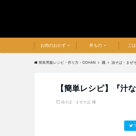
お肉のおかず
丼もの
ご
簡単男飯レシピ・作り方 - GOHAN
麺
油そば・まぜ
【簡単レシピ】『汁
油そば・まぜそば
,
麺
T