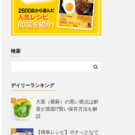
検索
デイリーランキング
大葉（紫蘇）の黒い斑点は鮮
度が原因!?賢い保存方法を解
説
【簡単レシピ】ポチっとなで