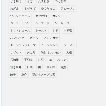
かき揚げ
そば
たまねぎ
つくね丼
ねぎま
まぜそば
ゆでたまご
アヒージョ
ウスターソース
カツオ節
ガレット
コーラ
シソ
シーフード
ソーセージ
トマトジュース
トースト
ネギ
ネギ塩
ハンバーグ
ビール
メンチカツ
モッツァレラチーズ
ユッケジャン
ラーメン
リゾット
丼ぶり
味付けホルモン
大根
居酒屋
手羽先
枝豆
梅
梅しそ
焼き鳥丼
牡蠣
肉
親子丼
角煮
餃子
魚介
鶏がらスープの素