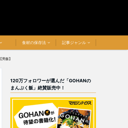
食材の保存法
記事ジャンル
【男飯】
120万フォロワーが選んだ「GOHANの
まんぷく飯」絶賛販売中！