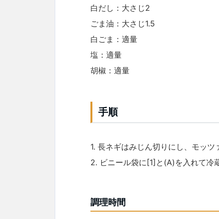
白だし：大さじ2
ごま油：大さじ1.5
白ごま：適量
塩：適量
胡椒：適量
手順
1. 長ネギはみじん切りにし、モッ
2. ビニール袋に[1]と(A)を入れ
調理時間