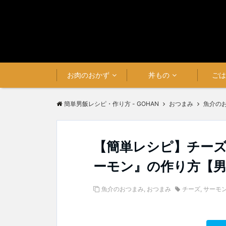
お肉のおかず
丼もの
ご
簡単男飯レシピ・作り方 - GOHAN
おつまみ
魚介の
【簡単レシピ】チー
ーモン』の作り方【
魚介のおつまみ
,
おつまみ
チーズ
,
サーモ