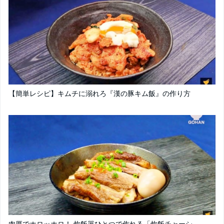
【簡単レシピ】キムチに溺れろ『漢の豚キム飯』の作り方
肉厚でホロッホロ！ 炊飯器ひとつで作れる「炊飯チャーシ...