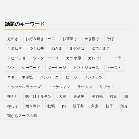
話題のキーワード
えのき
お好み焼きソース
お茶漬け
かき揚げ
そば
たまねぎ
つくね丼
ねぎま
まぜそば
ゆでたまご
アヒージョ
ウスターソース
カツオ節
ガレット
コーラ
シソ
シーフード
ソーセージ
トマトジュース
トースト
ネギ
ネギ塩
ハンバーグ
ビール
メンチカツ
モッツァレラチーズ
ユッケジャン
ラーメン
リゾット
丼ぶり
味付けホルモン
大根
居酒屋
手羽先
枝豆
梅
梅しそ
焼き鳥丼
牡蠣
肉
親子丼
角煮
餃子
魚介
鶏がらスープの素