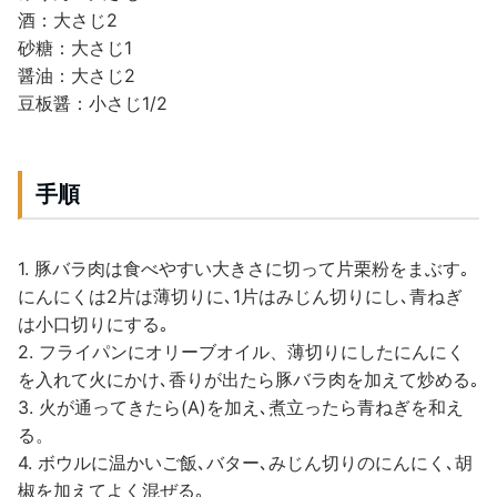
酒：大さじ2
砂糖：大さじ1
醤油：大さじ2
豆板醤：小さじ1/2
手順
1. 豚バラ肉は食べやすい大きさに切って片栗粉をまぶす｡
にんにくは2片は薄切りに､1片はみじん切りにし､青ねぎ
は小口切りにする｡
2. フライパンにオリーブオイル、薄切りにしたにんにく
を入れて火にかけ､香りが出たら豚バラ肉を加えて炒める｡
3. 火が通ってきたら(A)を加え､煮立ったら青ねぎを和え
る。
4. ボウルに温かいご飯､バター､みじん切りのにんにく､胡
椒を加えてよく混ぜる｡