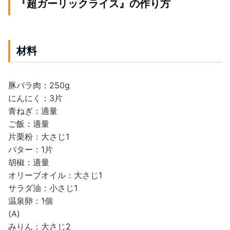
『超ガーリックライス』の作り方
材料
豚バラ肉：250g
にんにく：3片
青ねぎ：適量
ご飯：適量
片栗粉：大さじ1
バター：1片
胡椒：適量
オリーブオイル：大さじ1
サラダ油：小さじ1
温泉卵：1個
(A)
みりん：大さじ2