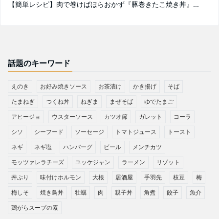
【簡単レシピ】肉で巻けばほらおかず『豚巻きたこ焼き丼』...
話題のキーワード
えのき
お好み焼きソース
お茶漬け
かき揚げ
そば
たまねぎ
つくね丼
ねぎま
まぜそば
ゆでたまご
アヒージョ
ウスターソース
カツオ節
ガレット
コーラ
シソ
シーフード
ソーセージ
トマトジュース
トースト
ネギ
ネギ塩
ハンバーグ
ビール
メンチカツ
モッツァレラチーズ
ユッケジャン
ラーメン
リゾット
丼ぶり
味付けホルモン
大根
居酒屋
手羽先
枝豆
梅
梅しそ
焼き鳥丼
牡蠣
肉
親子丼
角煮
餃子
魚介
鶏がらスープの素