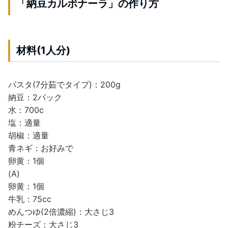
「納豆カルボナーラ」の作り方
材料(1人分)
パスタ(7分茹でタイプ)：200g
納豆：2パック
水：700c
塩：適量
胡椒：適量
青ネギ：お好みで
卵黄：1個
(A)
卵黄：1個
牛乳：75cc
めんつゆ(2倍濃縮)：大さじ3
粉チーズ：大さじ3