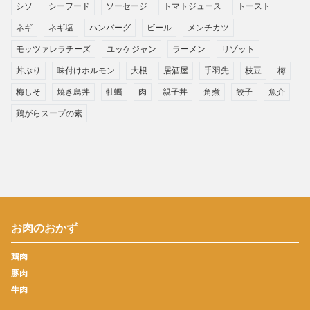
シソ
シーフード
ソーセージ
トマトジュース
トースト
ネギ
ネギ塩
ハンバーグ
ビール
メンチカツ
モッツァレラチーズ
ユッケジャン
ラーメン
リゾット
丼ぶり
味付けホルモン
大根
居酒屋
手羽先
枝豆
梅
梅しそ
焼き鳥丼
牡蠣
肉
親子丼
角煮
餃子
魚介
鶏がらスープの素
お肉のおかず
鶏肉
豚肉
牛肉