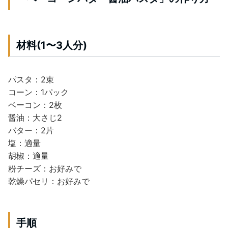
材料(1〜3人分)
パスタ：2束
コーン：1パック
ベーコン：2枚
醤油：大さじ2
バター：2片
塩：適量
胡椒：適量
粉チーズ：お好みで
乾燥パセリ：お好みで
手順