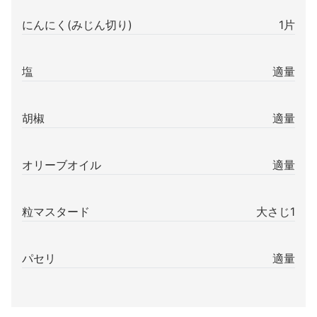
にんにく(みじん切り)
1片
塩
適量
胡椒
適量
オリーブオイル
適量
粒マスタード
大さじ1
パセリ
適量