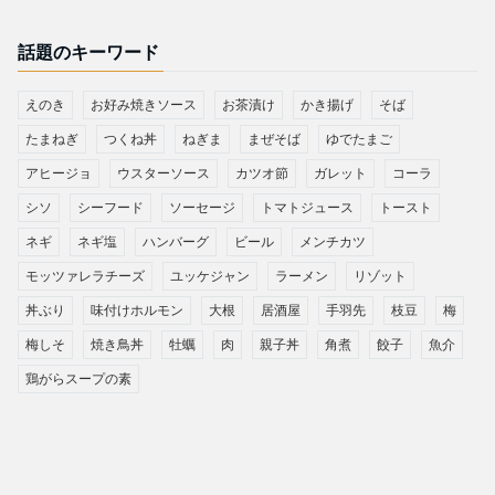
話題のキーワード
えのき
お好み焼きソース
お茶漬け
かき揚げ
そば
たまねぎ
つくね丼
ねぎま
まぜそば
ゆでたまご
アヒージョ
ウスターソース
カツオ節
ガレット
コーラ
シソ
シーフード
ソーセージ
トマトジュース
トースト
ネギ
ネギ塩
ハンバーグ
ビール
メンチカツ
モッツァレラチーズ
ユッケジャン
ラーメン
リゾット
丼ぶり
味付けホルモン
大根
居酒屋
手羽先
枝豆
梅
梅しそ
焼き鳥丼
牡蠣
肉
親子丼
角煮
餃子
魚介
鶏がらスープの素