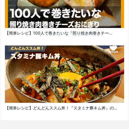
【簡単レシピ】100人で巻きたいな『照り焼き肉巻きチー...
【簡単レシピ】どんどんススム丼！『スタミナ豚キム丼』の...