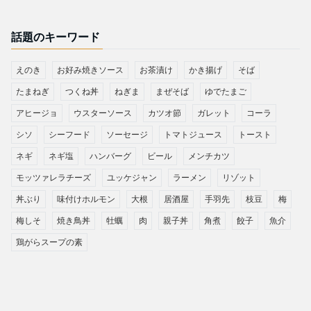
話題のキーワード
えのき
お好み焼きソース
お茶漬け
かき揚げ
そば
たまねぎ
つくね丼
ねぎま
まぜそば
ゆでたまご
アヒージョ
ウスターソース
カツオ節
ガレット
コーラ
シソ
シーフード
ソーセージ
トマトジュース
トースト
ネギ
ネギ塩
ハンバーグ
ビール
メンチカツ
モッツァレラチーズ
ユッケジャン
ラーメン
リゾット
丼ぶり
味付けホルモン
大根
居酒屋
手羽先
枝豆
梅
梅しそ
焼き鳥丼
牡蠣
肉
親子丼
角煮
餃子
魚介
鶏がらスープの素