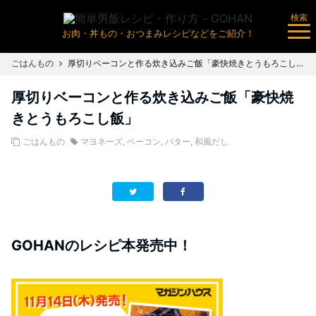
検索
お肉・丼もの・おつまみレシピなどをご紹介！
ごはんもの
厚切りベーコンと作る炊き込みご飯「豪快焼きとうもろこし飯」
厚切りベーコンと作る炊き込みご飯「豪快焼
きとうもろこし飯」
ごはんもの
マヨネーズ
,
ベーコン
,
バター
,
和風だし
GOHANのレシピ本発売中！