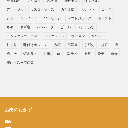
たまねぎ
つくね丼
ねぎま
まぜそば
ゆでたまご
アヒージョ
ウスターソース
カツオ節
ガレット
コーラ
シソ
シーフード
ソーセージ
トマトジュース
トースト
ネギ
ネギ塩
ハンバーグ
ビール
メンチカツ
モッツァレラチーズ
ユッケジャン
ラーメン
リゾット
丼ぶり
味付けホルモン
大根
居酒屋
手羽先
枝豆
梅
梅しそ
焼き鳥丼
牡蠣
肉
親子丼
角煮
餃子
魚介
鶏がらスープの素
お肉のおかず
鶏肉