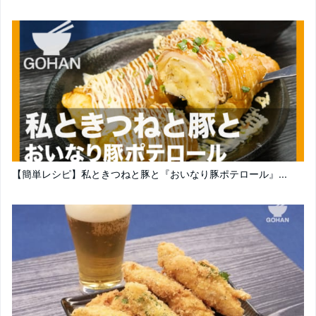
【簡単レシピ】私ときつねと豚と『おいなり豚ポテロール』...