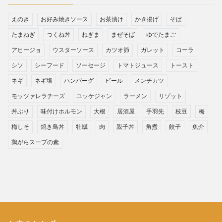
えのき
お好み焼きソース
お茶漬け
かき揚げ
そば
たまねぎ
つくね丼
ねぎま
まぜそば
ゆでたまご
アヒージョ
ウスターソース
カツオ節
ガレット
コーラ
シソ
シーフード
ソーセージ
トマトジュース
トースト
ネギ
ネギ塩
ハンバーグ
ビール
メンチカツ
モッツァレラチーズ
ユッケジャン
ラーメン
リゾット
丼ぶり
味付けホルモン
大根
居酒屋
手羽先
枝豆
梅
梅しそ
焼き鳥丼
牡蠣
肉
親子丼
角煮
餃子
魚介
鶏がらスープの素