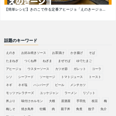
【簡単レシピ】きのこで作る定番アヒージョ「えのきージョ...
話題のキーワード
えのき
お好み焼きソース
お茶漬け
かき揚げ
そば
たまねぎ
つくね丼
ねぎま
まぜそば
ゆでたまご
アヒージョ
ウスターソース
カツオ節
ガレット
コーラ
シソ
シーフード
ソーセージ
トマトジュース
トースト
ネギ
ネギ塩
ハンバーグ
ビール
メンチカツ
モッツァレラチーズ
ユッケジャン
ラーメン
リゾット
丼ぶり
味付けホルモン
大根
居酒屋
手羽先
枝豆
梅
梅しそ
焼き鳥丼
牡蠣
肉
親子丼
角煮
餃子
魚介