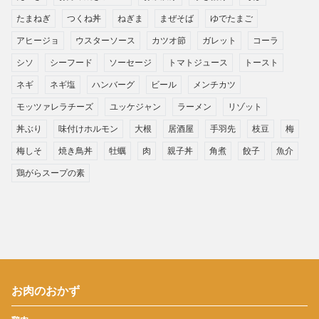
たまねぎ
つくね丼
ねぎま
まぜそば
ゆでたまご
アヒージョ
ウスターソース
カツオ節
ガレット
コーラ
シソ
シーフード
ソーセージ
トマトジュース
トースト
ネギ
ネギ塩
ハンバーグ
ビール
メンチカツ
モッツァレラチーズ
ユッケジャン
ラーメン
リゾット
丼ぶり
味付けホルモン
大根
居酒屋
手羽先
枝豆
梅
梅しそ
焼き鳥丼
牡蠣
肉
親子丼
角煮
餃子
魚介
鶏がらスープの素
お肉のおかず