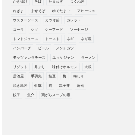
かき揚げ
そば
たまねぎ
つくね丼
ねぎま
まぜそば
ゆでたまご
アヒージョ
ウスターソース
カツオ節
ガレット
コーラ
シソ
シーフード
ソーセージ
トマトジュース
トースト
ネギ
ネギ塩
ハンバーグ
ビール
メンチカツ
モッツァレラチーズ
ユッケジャン
ラーメン
リゾット
丼ぶり
味付けホルモン
大根
居酒屋
手羽先
枝豆
梅
梅しそ
焼き鳥丼
牡蠣
肉
親子丼
角煮
餃子
魚介
鶏がらスープの素