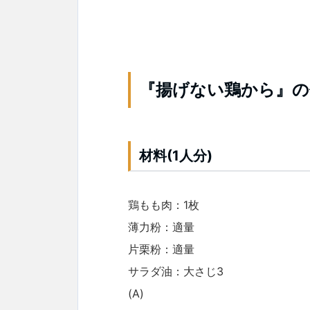
『揚げない鶏から』の
材料(1人分)
鶏もも肉：1枚
薄力粉：適量
片栗粉：適量
サラダ油：大さじ3
(A)