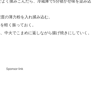
れ、手でよく揉みこんだら、冷蔵庫で5分寝かせ味を染み込
〜2程度の薄力粉を入れ揉み込む。
栗粉を軽く振っておく。
を入れ、中火でこまめに返しながら揚げ焼きにしていく。
Sponsor link