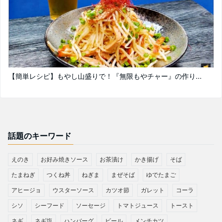
【簡単レシピ】もやし山盛りで！『無限もやチャー』の作り...
話題のキーワード
えのき
お好み焼きソース
お茶漬け
かき揚げ
そば
たまねぎ
つくね丼
ねぎま
まぜそば
ゆでたまご
アヒージョ
ウスターソース
カツオ節
ガレット
コーラ
シソ
シーフード
ソーセージ
トマトジュース
トースト
ネギ
ネギ塩
ハンバーグ
ビール
メンチカツ