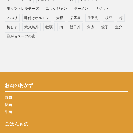
モッツァレラチーズ
ユッケジャン
ラーメン
リゾット
丼ぶり
味付けホルモン
大根
居酒屋
手羽先
枝豆
梅
梅しそ
焼き鳥丼
牡蠣
肉
親子丼
角煮
餃子
魚介
鶏がらスープの素
お肉のおかず
鶏肉
豚肉
牛肉
ごはんもの