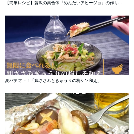
【簡単レシピ】贅沢の集合体『めんたいアヒージョ』の作り...
夏バテ防止！「鶏ささみときゅうりの梅シソ和え」