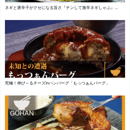
ネギと唐辛子がクセになる旨さ『チンして激辛ネギしゃぶ』...
究極！伸び～るチーズinハンバーグ「もっつぁんバーグ」