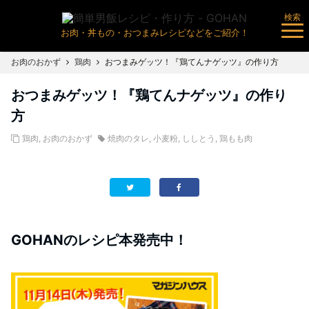
検索
お肉・丼もの・おつまみレシピなどをご紹介！
お肉のおかず
鶏肉
おつまみゲッツ！『鶏てんナゲッツ』の作り方
おつまみゲッツ！『鶏てんナゲッツ』の作り
方
鶏肉
,
お肉のおかず
焼肉のタレ
,
小麦粉
,
ししとう
,
鶏もも肉
GOHANのレシピ本発売中！