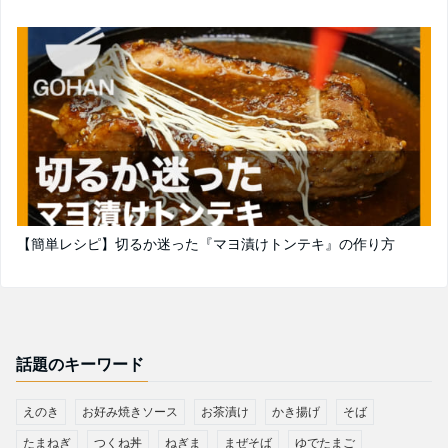
【簡単レシピ】切るか迷った『マヨ漬けトンテキ』の作り方
話題のキーワード
えのき
お好み焼きソース
お茶漬け
かき揚げ
そば
たまねぎ
つくね丼
ねぎま
まぜそば
ゆでたまご