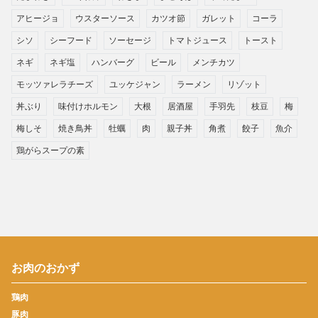
アヒージョ
ウスターソース
カツオ節
ガレット
コーラ
シソ
シーフード
ソーセージ
トマトジュース
トースト
ネギ
ネギ塩
ハンバーグ
ビール
メンチカツ
モッツァレラチーズ
ユッケジャン
ラーメン
リゾット
丼ぶり
味付けホルモン
大根
居酒屋
手羽先
枝豆
梅
梅しそ
焼き鳥丼
牡蠣
肉
親子丼
角煮
餃子
魚介
鶏がらスープの素
お肉のおかず
鶏肉
豚肉