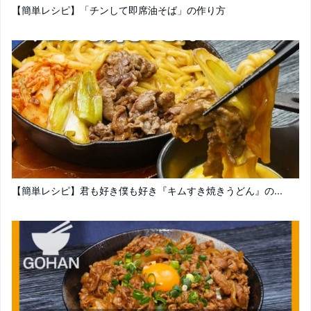
【簡単レシピ】「チンして即席油そば」の作り方
【簡単レシピ】君も好き僕も好き『キムすき焼きうどん』の...