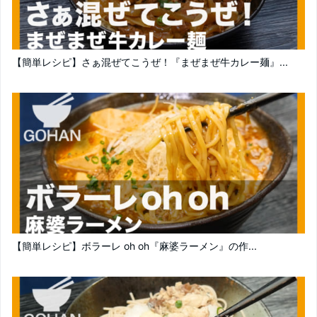
【簡単レシピ】さぁ混ぜてこうぜ！『まぜまぜ牛カレー麺』...
【簡単レシピ】ボラーレ oh oh『麻婆ラーメン』の作...