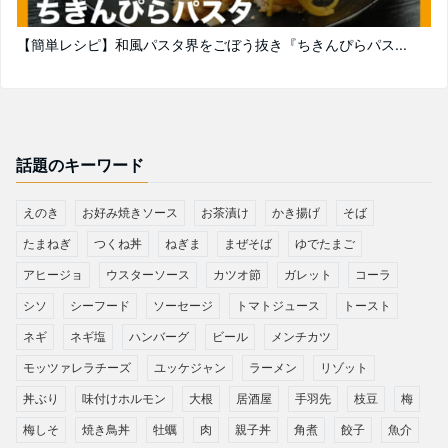
【簡単レシピ】和風パスタ界をごぼう抜き『ちきんぴらパス...
話題のキーワード
えのき
お好み焼きソース
お茶漬け
かき揚げ
そば
たまねぎ
つくね丼
ねぎま
まぜそば
ゆでたまご
アヒージョ
ウスターソース
カツオ節
ガレット
コーラ
シソ
シーフード
ソーセージ
トマトジュース
トースト
ネギ
ネギ塩
ハンバーグ
ビール
メンチカツ
モッツァレラチーズ
ユッケジャン
ラーメン
リゾット
丼ぶり
味付けホルモン
大根
居酒屋
手羽先
枝豆
梅
梅しそ
焼き鳥丼
牡蠣
肉
親子丼
角煮
餃子
魚介