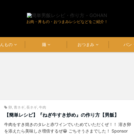
お肉・丼もの・おつまみレシピなどをご紹介！
はんもの
麺
おつまみ
パン
卵
,
青ネギ
,
長ネギ
,
牛肉
【簡単レシピ】『ねぎ牛すき炒め』の作り方【男飯】
牛肉をすき焼きのタレと赤ワインでいためていただくぜ！！ 溶き卵
を添えたら美味しさ増倍するぜ😁 ごちそうさまでした！ Sponsor