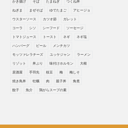
かき揚げ
そば
たまねぎ
つくね丼
ねぎま
まぜそば
ゆでたまご
アヒージョ
ウスターソース
カツオ節
ガレット
コーラ
シソ
シーフード
ソーセージ
トマトジュース
トースト
ネギ
ネギ塩
ハンバーグ
ビール
メンチカツ
モッツァレラチーズ
ユッケジャン
ラーメン
リゾット
丼ぶり
味付けホルモン
大根
居酒屋
手羽先
枝豆
梅
梅しそ
焼き鳥丼
牡蠣
肉
親子丼
角煮
餃子
魚介
鶏がらスープの素