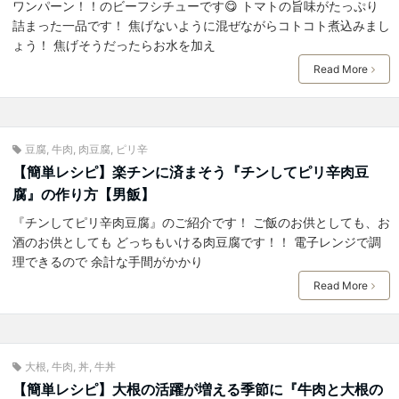
ワンパーン！！のビーフシチューです😋 トマトの旨味がたっぷり
詰まった一品です！ 焦げないように混ぜながらコトコト煮込みまし
ょう！ 焦げそうだったらお水を加え
Read More
豆腐
,
牛肉
,
肉豆腐
,
ピリ辛
【簡単レシピ】楽チンに済まそう『チンしてピリ辛肉豆
腐』の作り方【男飯】
『チンしてピリ辛肉豆腐』のご紹介です！ ご飯のお供としても、お
酒のお供としても どっちもいける肉豆腐です！！ 電子レンジで調
理できるので 余計な手間がかかり
Read More
大根
,
牛肉
,
丼
,
牛丼
【簡単レシピ】大根の活躍が増える季節に『牛肉と大根の