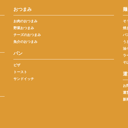
おつまみ
麺
お肉のおつまみ
そ
野菜おつまみ
焼
チーズのおつまみ
パ
魚介のおつまみ
う
油
パン
ラ
そ
ピザ
トースト
運
サンドイッチ
お
運
新