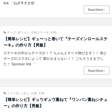
link 「ねぎ牛すき炒
Read More
チーズ
,
赤ワイン
,
牛肉ステーキ
,
牛肉
【簡単レシピ】ギュ〜っと巻いて『チーズインロールステ
ーキ』の作り方【男飯】
ステーキの中からチーズが！？ ちゃんとチーズ伸びます！！ 肉と
チーズのコラボによって 箸が止まらない！！ ごちそうさまでし
た！ Sponsor link 「
Read More
トマト缶
,
しめじ
,
白菜
,
牛肉
【簡単レシピ】ギュウギュウ重ねて『ワンパン重ねシチュ
ー』の作り方【男飯】