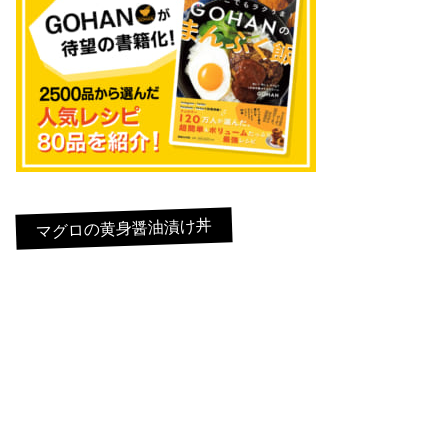
マグロの黄身醤油漬け丼