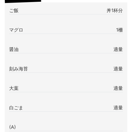
ご飯
丼1杯分
マグロ
1柵
醤油
適量
刻み海苔
適量
大葉
適量
白ごま
適量
(A)