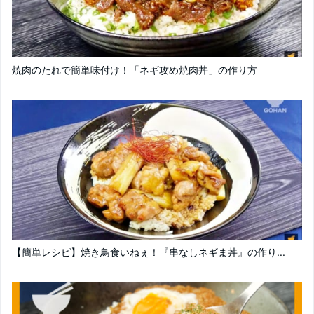
焼肉のたれで簡単味付け！「ネギ攻め焼肉丼」の作り方
【簡単レシピ】焼き鳥食いねぇ！『串なしネギま丼』の作り...