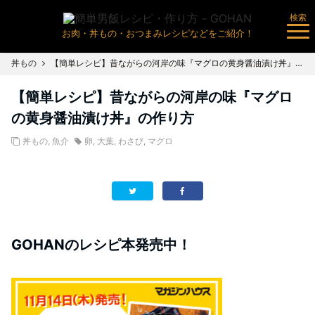
検索
お肉・丼もの・おつまみレシピなどをご紹介！
丼もの
【簡単レシピ】昔ながらの河岸の味『マグロの黄身醤油漬け丼』の作り方
【簡単レシピ】昔ながらの河岸の味『マグロ
の黄身醤油漬け丼』の作り方
丼もの
,
魚介
卵
,
大葉
,
わさび
,
マグロ
GOHANのレシピ本発売中！