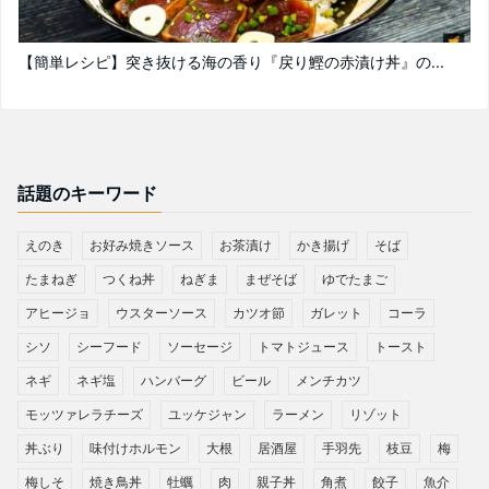
【簡単レシピ】突き抜ける海の香り『戻り鰹の赤漬け丼』の...
話題のキーワード
えのき
お好み焼きソース
お茶漬け
かき揚げ
そば
たまねぎ
つくね丼
ねぎま
まぜそば
ゆでたまご
アヒージョ
ウスターソース
カツオ節
ガレット
コーラ
シソ
シーフード
ソーセージ
トマトジュース
トースト
ネギ
ネギ塩
ハンバーグ
ビール
メンチカツ
モッツァレラチーズ
ユッケジャン
ラーメン
リゾット
丼ぶり
味付けホルモン
大根
居酒屋
手羽先
枝豆
梅
梅しそ
焼き鳥丼
牡蠣
肉
親子丼
角煮
餃子
魚介