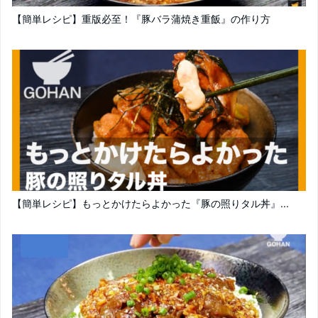
【簡単レシピ】重版必至！『豚バラ蒲焼き重飯』の作り方
【簡単レシピ】もっとかけたらよかった『豚の照りタル丼』...