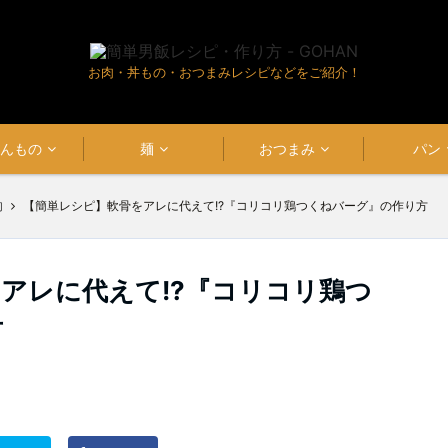
お肉・丼もの・おつまみレシピなどをご紹介！
はんもの
麺
おつまみ
パン
肉
【簡単レシピ】軟骨をアレに代えて!?『コリコリ鶏つくねバーグ』の作り方
アレに代えて!?『コリコリ鶏つ
方