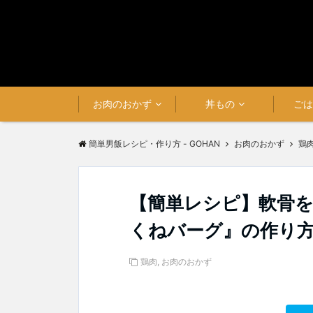
お肉のおかず
丼もの
ご
簡単男飯レシピ・作り方 - GOHAN
お肉のおかず
鶏
【簡単レシピ】軟骨を
くねバーグ』の作り
鶏肉
,
お肉のおかず