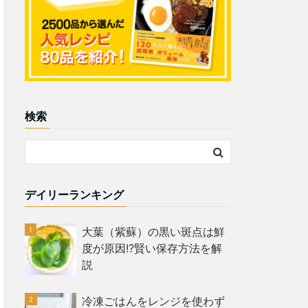
検索
デイリーランキング
大葉（紫蘇）の黒い斑点は鮮
度が原因!?賢い保存方法を解
説
冷凍ごはんをレンジを使わず