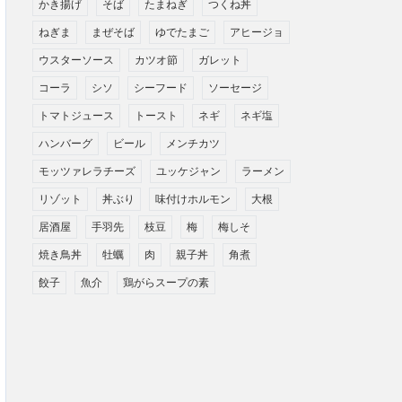
かき揚げ
そば
たまねぎ
つくね丼
ねぎま
まぜそば
ゆでたまご
アヒージョ
ウスターソース
カツオ節
ガレット
コーラ
シソ
シーフード
ソーセージ
トマトジュース
トースト
ネギ
ネギ塩
ハンバーグ
ビール
メンチカツ
モッツァレラチーズ
ユッケジャン
ラーメン
リゾット
丼ぶり
味付けホルモン
大根
居酒屋
手羽先
枝豆
梅
梅しそ
焼き鳥丼
牡蠣
肉
親子丼
角煮
餃子
魚介
鶏がらスープの素