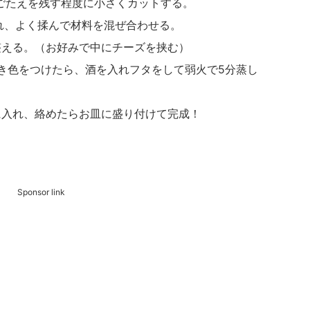
歯ごたえを残す程度に小さくカットする。
を入れ、よく揉んで材料を混ぜ合わせる。
に整える。（お好みで中にチーズを挟む）
焼き色をつけたら、酒を入れフタをして弱火で5分蒸し
ンに入れ、絡めたらお皿に盛り付けて完成！
Sponsor link