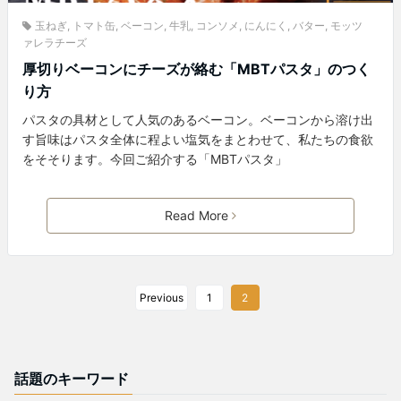
玉ねぎ
,
トマト缶
,
ベーコン
,
牛乳
,
コンソメ
,
にんにく
,
バター
,
モッツ
ァレラチーズ
厚切りベーコンにチーズが絡む「MBTパスタ」のつく
り方
パスタの具材として人気のあるベーコン。ベーコンから溶け出
す旨味はパスタ全体に程よい塩気をまとわせて、私たちの食欲
をそそります。今回ご紹介する「MBTパスタ」
Read More
Previous
1
2
話題のキーワード