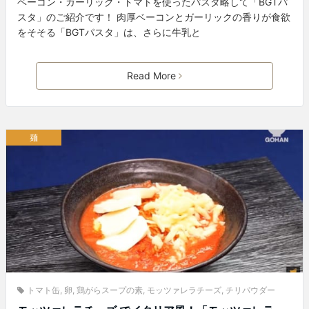
ベーコン・ガーリック・トマトを使ったパスタ略して「BGTパ
スタ」のご紹介です！ 肉厚ベーコンとガーリックの香りが食欲
をそそる「BGTパスタ」は、さらに牛乳と
Read More
麺
トマト缶
,
卵
,
鶏がらスープの素
,
モッツァレラチーズ
,
チリパウダー