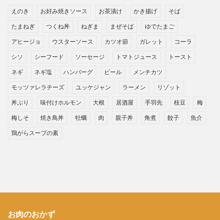
えのき
お好み焼きソース
お茶漬け
かき揚げ
そば
たまねぎ
つくね丼
ねぎま
まぜそば
ゆでたまご
アヒージョ
ウスターソース
カツオ節
ガレット
コーラ
シソ
シーフード
ソーセージ
トマトジュース
トースト
ネギ
ネギ塩
ハンバーグ
ビール
メンチカツ
モッツァレラチーズ
ユッケジャン
ラーメン
リゾット
丼ぶり
味付けホルモン
大根
居酒屋
手羽先
枝豆
梅
梅しそ
焼き鳥丼
牡蠣
肉
親子丼
角煮
餃子
魚介
鶏がらスープの素
お肉のおかず