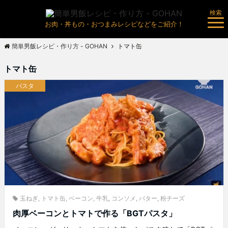
検索
お肉・丼もの・おつまみレシピなどをご紹介！
簡単男飯レシピ・作り方 - GOHAN
トマト缶
トマト缶
パスタ
玉ねぎ
,
トマト缶
,
ベーコン
,
牛乳
,
コンソメ
,
バター
,
粉チーズ
肉厚ベーコンとトマトで作る「BGTパスタ」