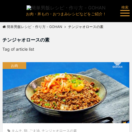
検索
お肉・丼もの・おつまみレシピなどをご紹介！
簡単男飯レシピ・作り方 - GOHAN
チンジャオロースの素
チンジャオロースの素
Tag of article list
お肉
キムチ
,
卵
,
ごま油
,
チンジャオロースの素