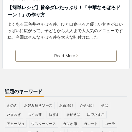
【簡単レシピ】旨辛ダレたっぷり！「中華なそぼろド
ーン！」の作り方
よくある三色丼やそぼろ丼。ひと口食べると優しい甘さが口い
っぱいに広がって、子どもから大人まで大人気のメニューです
ね。今回はそんなそぼろ丼を大人な味付けにした
Read More
話題のキーワード
えのき
お好み焼きソース
お茶漬け
かき揚げ
そば
たまねぎ
つくね丼
ねぎま
まぜそば
ゆでたまご
アヒージョ
ウスターソース
カツオ節
ガレット
コーラ