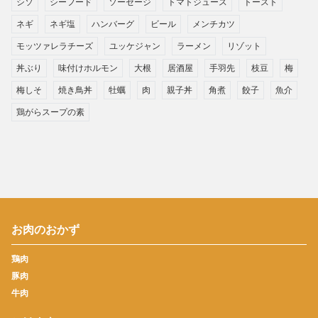
シソ
シーフード
ソーセージ
トマトジュース
トースト
ネギ
ネギ塩
ハンバーグ
ビール
メンチカツ
モッツァレラチーズ
ユッケジャン
ラーメン
リゾット
丼ぶり
味付けホルモン
大根
居酒屋
手羽先
枝豆
梅
梅しそ
焼き鳥丼
牡蠣
肉
親子丼
角煮
餃子
魚介
鶏がらスープの素
お肉のおかず
鶏肉
豚肉
牛肉